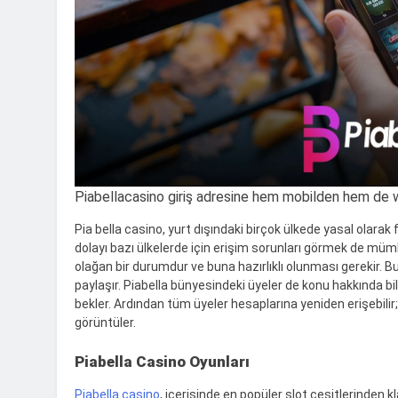
Piabellacasino giriş adresine hem mobilden hem de we
Pia bella casino, yurt dışındaki birçok ülkede yasal olarak 
dolayı bazı ülkelerde için erişim sorunları görmek de mümk
olağan bir durumdur ve buna hazırlıklı olunması gerekir. Bu 
paylaşır. Piabella bünyesindeki üyeler de konu hakkında bi
bekler. Ardından tüm üyeler hesaplarına yeniden erişebilir;
görüntüler.
Piabella Casino Oyunları
Piabella casino
, içerisinde en popüler slot çeşitlerinden k