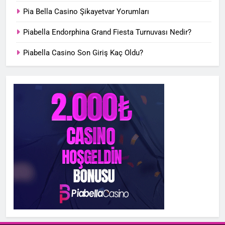
Pia Bella Casino Şikayetvar Yorumları
Piabella Endorphina Grand Fiesta Turnuvası Nedir?
Piabella Casino Son Giriş Kaç Oldu?