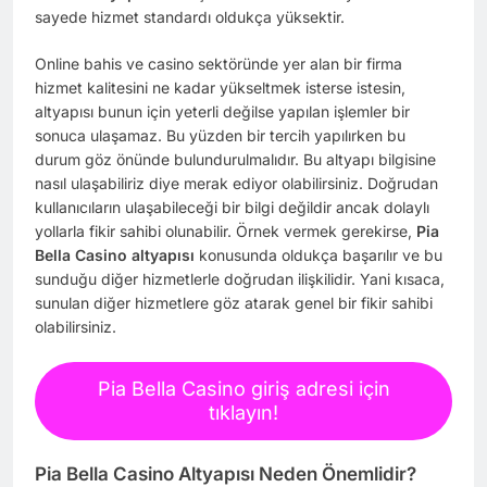
sayede hizmet standardı oldukça yüksektir.
Online bahis ve casino sektöründe yer alan bir firma
hizmet kalitesini ne kadar yükseltmek isterse istesin,
altyapısı bunun için yeterli değilse yapılan işlemler bir
sonuca ulaşamaz. Bu yüzden bir tercih yapılırken bu
durum göz önünde bulundurulmalıdır. Bu altyapı bilgisine
nasıl ulaşabiliriz diye merak ediyor olabilirsiniz. Doğrudan
kullanıcıların ulaşabileceği bir bilgi değildir ancak dolaylı
yollarla fikir sahibi olunabilir. Örnek vermek gerekirse,
Pia
Bella Casino altyapısı
konusunda oldukça başarılır ve bu
sunduğu diğer hizmetlerle doğrudan ilişkilidir. Yani kısaca,
sunulan diğer hizmetlere göz atarak genel bir fikir sahibi
olabilirsiniz.
Pia Bella Casino giriş adresi için
tıklayın!
Pia Bella Casino Altyapısı Neden Önemlidir?