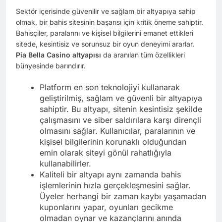
Sektör içerisinde güvenilir ve sağlam bir altyapıya sahip
olmak, bir bahis sitesinin başarısı için kritik öneme sahiptir.
Bahisçiler, paralarını ve kişisel bilgilerini emanet ettikleri
sitede, kesintisiz ve sorunsuz bir oyun deneyimi ararlar.
Pia Bella Casino altyapısı
da aranılan tüm özellikleri
bünyesinde barındırır.
Platform en son teknolojiyi kullanarak
geliştirilmiş, sağlam ve güvenli bir altyapıya
sahiptir. Bu altyapı, sitenin kesintisiz şekilde
çalışmasını ve siber saldırılara karşı dirençli
olmasını sağlar. Kullanıcılar, paralarının ve
kişisel bilgilerinin korunaklı olduğundan
emin olarak siteyi gönül rahatlığıyla
kullanabilirler.
Kaliteli bir altyapı aynı zamanda bahis
işlemlerinin hızla gerçekleşmesini sağlar.
Üyeler herhangi bir zaman kaybı yaşamadan
kuponlarını yapar, oyunları gecikme
olmadan oynar ve kazançlarını anında