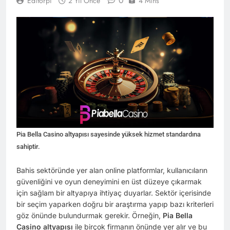
0
Editorpi
2 Yıl Önce
4 Mins
Pia Bella Casino altyapısı sayesinde yüksek hizmet standardına
sahiptir.
Bahis sektöründe yer alan online platformlar, kullanıcıların
güvenliğini ve oyun deneyimini en üst düzeye çıkarmak
için sağlam bir altyapıya ihtiyaç duyarlar. Sektör içerisinde
bir seçim yaparken doğru bir araştırma yapıp bazı kriterleri
göz önünde bulundurmak gerekir. Örneğin,
Pia Bella
Casino altyapısı
ile birçok firmanın önünde yer alır ve bu