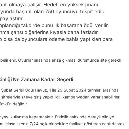
rılı olmaya çalışır. Hedef, en yüksek puanı
oyunda başarılı olan 750 oyuncuyu tespit edip
aylaştırır.
plandığı takdirde bunu ilk başarana ödül verilir.
ma şansı diğerlerine kıyasla daha fazladır.
 olsa da oyunculara ödeme bahis yaptıkları para
belirlenir. Oyunlar sırasında arıza çıkması durumunda site gerekli
tkinliği Ne Zamana Kadar Geçerli
 Şubat Serisi Ödül Havuz, 1 ile 29 Şubat 2024 tarihleri arasında
e şifreleriyle siteye giriş yapıp ilgili kampanyadan yararlanabilirler.
ümkün değildir.
nyayı kullanıma kapatacaktır. Etkinlik hakkında detaylı bilgiye
işim içinse sitenin 7/24 açık bir şekilde faaliyet gösteren canlı destek