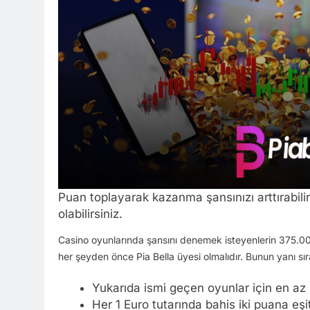
Puan toplayarak kazanma şansınızı arttırabilir,
olabilirsiniz.
Casino oyunlarında şansını denemek isteyenlerin 375.000
her şeyden önce Pia Bella üyesi olmalıdır. Bunun yanı sıra
Yukarıda ismi geçen oyunlar için en az 
Her 1 Euro tutarında bahis iki puana eşitt