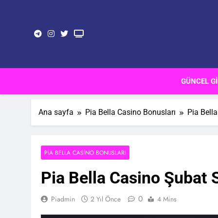
Skip
to
content
GÜNCEL GI
Ana sayfa
Pia Bella Casino Bonusları
Pia Bell
PIA BELLA CASINO BONUSLARI
Pia Bella Casino Şubat 
0
Piadmin
2 Yıl Önce
4 Mins