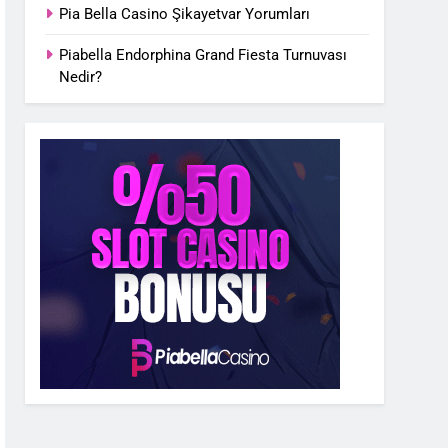
Pia Bella Casino Şikayetvar Yorumları
Piabella Endorphina Grand Fiesta Turnuvası
Nedir?