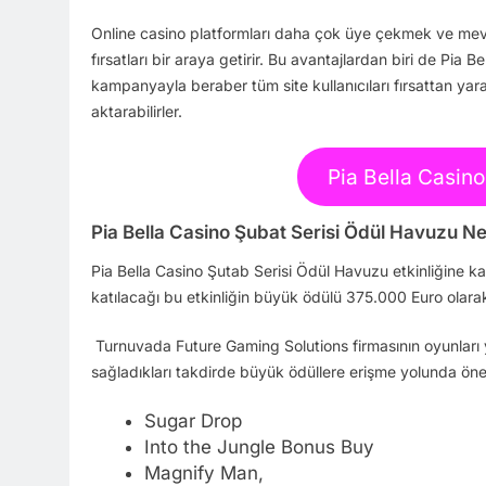
Online casino platformları daha çok üye çekmek ve mevcut
fırsatları bir araya getirir. Bu avantajlardan biri de Pia
kampanyayla beraber tüm site kullanıcıları fırsattan yar
aktarabilirler.
Pia Bella Casino 
Pia Bella Casino Şubat Serisi Ödül Havuzu Ne
Pia Bella Casino Şutab Serisi Ödül Havuzu etkinliğine kat
katılacağı bu etkinliğin büyük ödülü 375.000 Euro olarak 
Turnuvada Future Gaming Solutions firmasının oyunları yer
sağladıkları takdirde büyük ödüllere erişme yolunda önem
Sugar Drop
Into the Jungle Bonus Buy
Magnify Man,