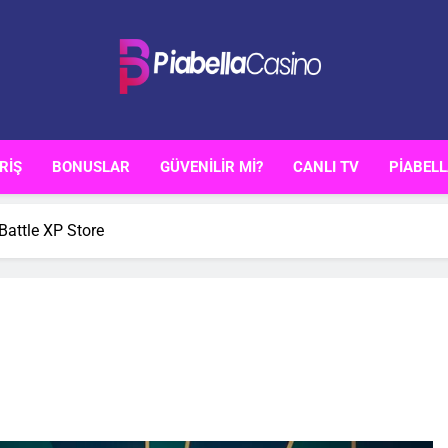
Pia Bella Casino
RIŞ
BONUSLAR
GÜVENILIR MI?
CANLI TV
PIABEL
Battle XP Store