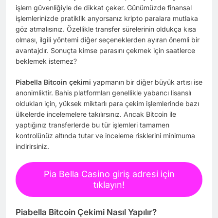
işlem güvenliğiyle de dikkat çeker. Günümüzde finansal
işlemlerinizde pratiklik arıyorsanız kripto paralara mutlaka
göz atmalısınız. Özellikle transfer sürelerinin oldukça kısa
olması, ilgili yöntemi diğer seçeneklerden ayıran önemli bir
avantajdır. Sonuçta kimse parasını çekmek için saatlerce
beklemek istemez?
Piabella Bitcoin çekimi
yapmanın bir diğer büyük artısı ise
anonimliktir. Bahis platformları genellikle yabancı lisanslı
oldukları için, yüksek miktarlı para çekim işlemlerinde bazı
ülkelerde incelemelere takılırsınız. Ancak Bitcoin ile
yaptığınız transferlerde bu tür işlemleri tamamen
kontrolünüz altında tutar ve inceleme risklerini minimuma
indirirsiniz.
Pia Bella Casino giriş adresi için
tıklayın!
Piabella Bitcoin Çekimi Nasıl Yapılır?