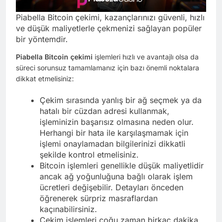
Piabella Bitcoin çekimi, kazançlarınızı güvenli, hızlı
ve düşük maliyetlerle çekmenizi sağlayan popüler
bir yöntemdir.
Piabella Bitcoin çekimi
işlemleri hızlı ve avantajlı olsa da
süreci sorunsuz tamamlamanız için bazı önemli noktalara
dikkat etmelisiniz:
Çekim sırasında yanlış bir ağ seçmek ya da
hatalı bir cüzdan adresi kullanmak,
işleminizin başarısız olmasına neden olur.
Herhangi bir hata ile karşılaşmamak için
işlemi onaylamadan bilgilerinizi dikkatli
şekilde kontrol etmelisiniz.
Bitcoin işlemleri genellikle düşük maliyetlidir
ancak ağ yoğunluğuna bağlı olarak işlem
ücretleri değişebilir. Detayları önceden
öğrenerek sürpriz masraflardan
kaçınabilirsiniz.
Çekim işlemleri çoğu zaman birkaç dakika