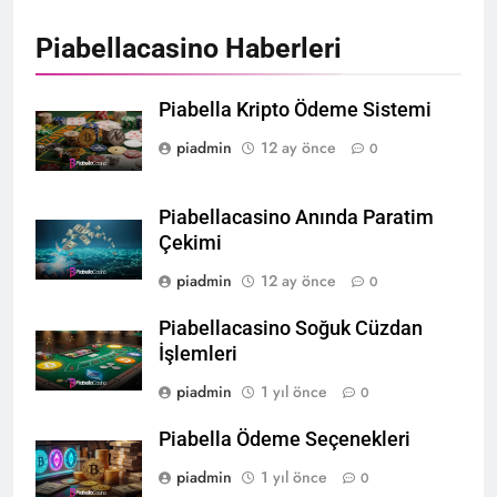
Piabellacasino Haberleri
Piabella Kripto Ödeme Sistemi
piadmin
12 ay önce
0
Piabellacasino Anında Paratim
Çekimi
piadmin
12 ay önce
0
Piabellacasino Soğuk Cüzdan
İşlemleri
piadmin
1 yıl önce
0
Piabella Ödeme Seçenekleri
piadmin
1 yıl önce
0