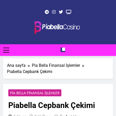
Skip
to
content
Pia Bella Casino
Ana sayfa
Pia Bella Finansal İşlemler
Piabella Cepbank Çekimi
PIA BELLA FINANSAL İŞLEMLER
Piabella Cepbank Çekimi