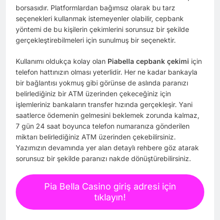
borsasıdır. Platformlardan bağımsız olarak bu tarz
seçenekleri kullanmak istemeyenler olabilir, cepbank
yöntemi de bu kişilerin çekimlerini sorunsuz bir şekilde
gerçekleştirebilmeleri için sunulmuş bir seçenektir.
Kullanımı oldukça kolay olan
Piabella cepbank çekimi
için
telefon hattınızın olması yeterlidir. Her ne kadar bankayla
bir bağlantısı yokmuş gibi görünse de aslında paranızı
belirlediğiniz bir ATM üzerinden çekeceğiniz için
işlemleriniz bankaların transfer hızında gerçekleşir. Yani
saatlerce ödemenin gelmesini beklemek zorunda kalmaz,
7 gün 24 saat boyunca telefon numaranıza gönderilen
miktarı belirlediğiniz ATM üzerinden çekebilirsiniz.
Yazımızın devamında yer alan detaylı rehbere göz atarak
sorunsuz bir şekilde paranızı nakde dönüştürebilirsiniz.
Pia Bella Casino giriş adresi için
tıklayın!