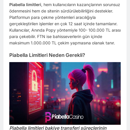
Piabella limitleri
, hem kullanıcıların kazançlarının sorunsuz
ödenmesini hem de sitenin sürdürülebilirliğini destekler.
Platformun para çekme yöntemleri aracılığıyla
gerçekleştirilen işlemler en çok 12 saat içinde tamamlanır.
Kullanıcılar, Anında Popy yöntemiyle 100- 100.000 TL arası
para çekebilir. FTN ise bahisseverlerin gün içinde
maksimum 1.000.000 TL çekim yapmasına olanak tanır.
Piabella Limitleri Neden Gerekli?
Piabella limitleri bakiye transferi süreçlerinin