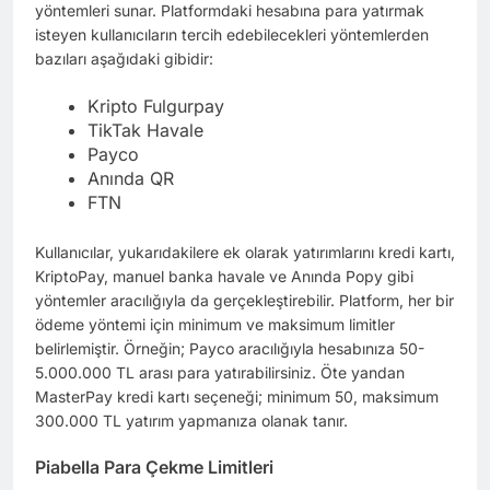
yöntemleri sunar. Platformdaki hesabına para yatırmak
isteyen kullanıcıların tercih edebilecekleri yöntemlerden
bazıları aşağıdaki gibidir:
Kripto Fulgurpay
TikTak Havale
Payco
Anında QR
FTN
Kullanıcılar, yukarıdakilere ek olarak yatırımlarını kredi kartı,
KriptoPay, manuel banka havale ve Anında Popy gibi
yöntemler aracılığıyla da gerçekleştirebilir. Platform, her bir
ödeme yöntemi için minimum ve maksimum limitler
belirlemiştir. Örneğin; Payco aracılığıyla hesabınıza 50-
5.000.000 TL arası para yatırabilirsiniz. Öte yandan
MasterPay kredi kartı seçeneği; minimum 50, maksimum
300.000 TL yatırım yapmanıza olanak tanır.
Piabella Para Çekme Limitleri