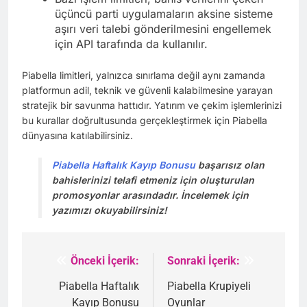
üçüncü parti uygulamaların aksine sisteme
aşırı veri talebi gönderilmesini engellemek
için API tarafında da kullanılır.
Piabella limitleri, yalnızca sınırlama değil aynı zamanda
platformun adil, teknik ve güvenli kalabilmesine yarayan
stratejik bir savunma hattıdır. Yatırım ve çekim işlemlerinizi
bu kurallar doğrultusunda gerçekleştirmek için Piabella
dünyasına katılabilirsiniz.
Piabella Haftalık Kayıp Bonusu
başarısız olan
bahislerinizi telafi etmeniz için oluşturulan
promosyonlar arasındadır. İncelemek için
yazımızı okuyabilirsiniz!
Yazı
Önceki İçerik:
Sonraki İçerik:
gezinmesi
Piabella Haftalık
Piabella Krupiyeli
Kayıp Bonusu
Oyunlar