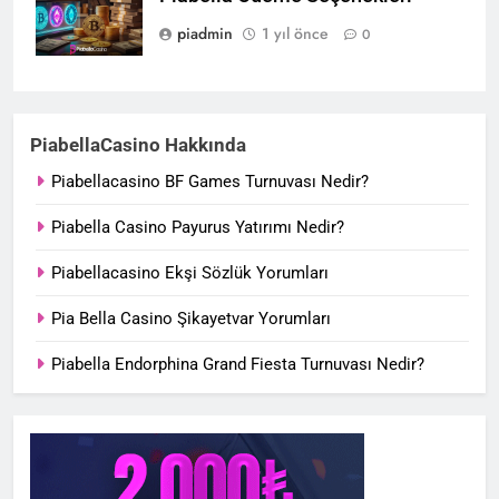
piadmin
1 yıl önce
0
PiabellaCasino Hakkında
Piabellacasino BF Games Turnuvası Nedir?
Piabella Casino Payurus Yatırımı Nedir?
Piabellacasino Ekşi Sözlük Yorumları
Pia Bella Casino Şikayetvar Yorumları
Piabella Endorphina Grand Fiesta Turnuvası Nedir?