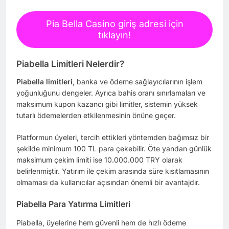
Pia Bella Casino giriş adresi için
tıklayın!
Piabella Limitleri Nelerdir?
Piabella limitleri
, banka ve ödeme sağlayıcılarının işlem
yoğunluğunu dengeler. Ayrıca bahis oranı sınırlamaları ve
maksimum kupon kazancı gibi limitler, sistemin yüksek
tutarlı ödemelerden etkilenmesinin önüne geçer.
Platformun üyeleri, tercih ettikleri yöntemden bağımsız bir
şekilde minimum 100 TL para çekebilir. Öte yandan günlük
maksimum çekim limiti ise 10.000.000 TRY olarak
belirlenmiştir. Yatırım ile çekim arasında süre kısıtlamasının
olmaması da kullanıcılar açısından önemli bir avantajdır.
Piabella Para Yatırma Limitleri
Piabella, üyelerine hem güvenli hem de hızlı ödeme