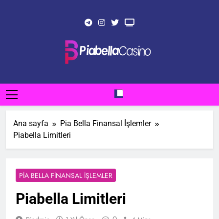
Skip
to
content
Pia Bella Casino
Ana sayfa
Pia Bella Finansal İşlemler
Piabella Limitleri
PIA BELLA FINANSAL İŞLEMLER
Piabella Limitleri