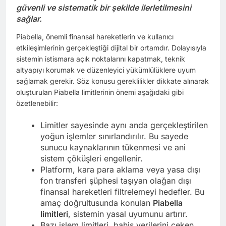
güvenli ve sistematik bir şekilde ilerletilmesini
sağlar.
Piabella, önemli finansal hareketlerin ve kullanıcı
etkileşimlerinin gerçekleştiği dijital bir ortamdır. Dolayısıyla
sistemin istismara açık noktalarını kapatmak, teknik
altyapıyı korumak ve düzenleyici yükümlülüklere uyum
sağlamak gerekir. Söz konusu gereklilikler dikkate alınarak
oluşturulan Piabella limitlerinin önemi aşağıdaki gibi
özetlenebilir:
Limitler sayesinde aynı anda gerçekleştirilen
yoğun işlemler sınırlandırılır. Bu sayede
sunucu kaynaklarının tükenmesi ve ani
sistem çöküşleri engellenir.
Platform, kara para aklama veya yasa dışı
fon transferi şüphesi taşıyan olağan dışı
finansal hareketleri filtrelemeyi hedefler. Bu
amaç doğrultusunda konulan
Piabella
limitleri
, sistemin yasal uyumunu artırır.
Bazı işlem limitleri, bahis verilerini çeken