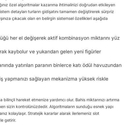
ınız özel algoritmalar kazanma ihtimalinizi doğrudan etkileyen
 sistem detayları turların gidişatını tamamen değiştirerek sürpriz
ınıza çıkacak olan en belirgin sistemsel özellikleri aşağıda
üğü her el değişerek aktif kombinasyon miktarını yüz
arak kaybolur ve yukarıdan gelen yeni figürler
anında yatırılan paranın binlerce katı ödül havuzundan
çiş yapmanızı sağlayan mekanizma yüksek riskle
a bilinçli hareket etmenize yardımcı olur. Bahis miktarınızı artırma
en sizin kontrolünüzdedir. Algoritmaların sunduğu esnek yapı
ız kolaylaşır. Stratejik kararlar alarak ilerlemeniz slot
 getirir.