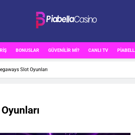
Pia Bella Casino
RIŞ
BONUSLAR
GÜVENILIR MI?
CANLI TV
PIABEL
Megaways Slot Oyunları
 Oyunları