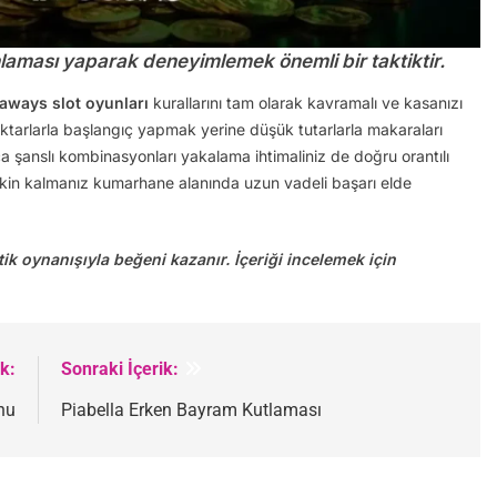
laması yaparak deneyimlemek önemli bir taktiktir.
aways slot oyunları
kurallarını tam olarak kavramalı ve kasanızı
iktarlarla başlangıç yapmak yerine düşük tutarlarla makaraları
ça şanslı kombinasyonları yakalama ihtimaliniz de doğru orantılı
akin kalmanız kumarhane alanında uzun vadeli başarı elde
ik oynanışıyla beğeni kazanır. İçeriği incelemek için
k:
Sonraki İçerik:
nu
Piabella Erken Bayram Kutlaması