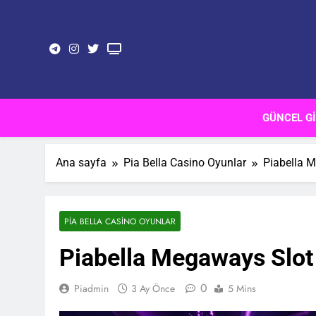
Skip
to
content
GÜNCEL GI
Ana sayfa
Pia Bella Casino Oyunlar
Piabella 
PIA BELLA CASINO OYUNLAR
Piabella Megaways Slot
0
Piadmin
3 Ay Önce
5 Mins