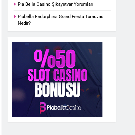
Pia Bella Casino Şikayetvar Yorumları
Piabella Endorphina Grand Fiesta Turnuvası
Nedir?