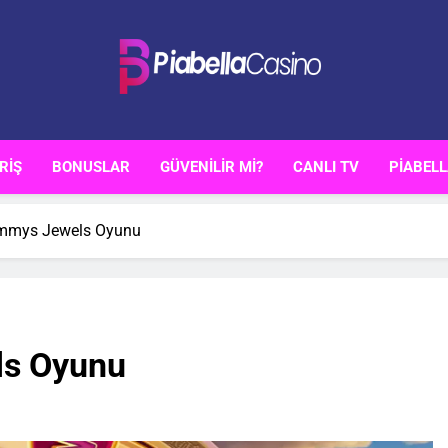
Pia Bella Casino
RIŞ
BONUSLAR
GÜVENILIR MI?
CANLI TV
PIABEL
ummys Jewels Oyunu
ls Oyunu