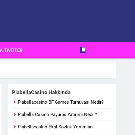
LA TWITTER
PiabellaCasino Hakkında
Piabellacasino BF Games Turnuvası Nedir?
Piabella Casino Payurus Yatırımı Nedir?
Piabellacasino Ekşi Sözlük Yorumları