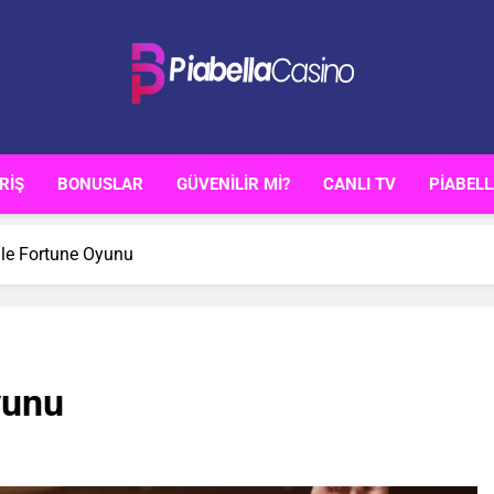
Pia Bella Casino
RIŞ
BONUSLAR
GÜVENILIR MI?
CANLI TV
PIABEL
ile Fortune Oyunu
yunu