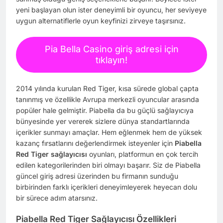
yeni başlayan olun ister deneyimli bir oyuncu, her seviyeye
uygun alternatiflerle oyun keyfinizi zirveye taşırsınız.
Pia Bella Casino giriş adresi için
tıklayın!
2014 yılında kurulan Red Tiger, kısa sürede global çapta
tanınmış ve özellikle Avrupa merkezli oyuncular arasında
popüler hale gelmiştir. Piabella da bu güçlü sağlayıcıya
bünyesinde yer vererek sizlere dünya standartlarında
içerikler sunmayı amaçlar. Hem eğlenmek hem de yüksek
kazanç fırsatlarını değerlendirmek isteyenler için
Piabella
Red Tiger sağlayıcısı
oyunları, platformun en çok tercih
edilen kategorilerinden biri olmayı başarır. Siz de Piabella
güncel giriş adresi üzerinden bu firmanın sunduğu
birbirinden farklı içerikleri deneyimleyerek heyecan dolu
bir sürece adım atarsınız.
Piabella Red Tiger Sağlayıcısı Özellikleri