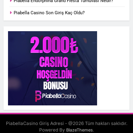
Piabella Endorphina Grand Fiesta Turnuvası Nedir?
Piabella Casino Son Giriş Kaç Oldu?
PiabellaCasino Giriş Adresi - @2026 Tüm hakları saklıdır.
Powered By
.
BlazeThemes