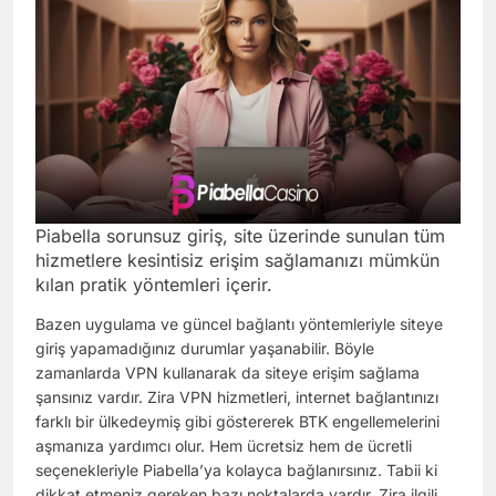
Piabella sorunsuz giriş, site üzerinde sunulan tüm
hizmetlere kesintisiz erişim sağlamanızı mümkün
kılan pratik yöntemleri içerir.
Bazen uygulama ve güncel bağlantı yöntemleriyle siteye
giriş yapamadığınız durumlar yaşanabilir. Böyle
zamanlarda VPN kullanarak da siteye erişim sağlama
şansınız vardır. Zira VPN hizmetleri, internet bağlantınızı
farklı bir ülkedeymiş gibi göstererek BTK engellemelerini
aşmanıza yardımcı olur. Hem ücretsiz hem de ücretli
seçenekleriyle Piabella’ya kolayca bağlanırsınız. Tabii ki
dikkat etmeniz gereken bazı noktalarda vardır. Zira ilgili