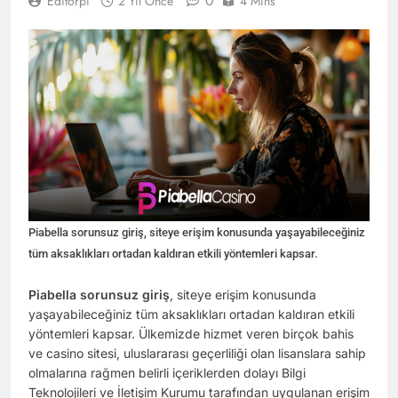
0
Editorpi
2 Yıl Önce
4 Mins
Piabella sorunsuz giriş, siteye erişim konusunda yaşayabileceğiniz
tüm aksaklıkları ortadan kaldıran etkili yöntemleri kapsar.
Piabella sorunsuz giriş
, siteye erişim konusunda
yaşayabileceğiniz tüm aksaklıkları ortadan kaldıran etkili
yöntemleri kapsar. Ülkemizde hizmet veren birçok bahis
ve casino sitesi, uluslararası geçerliliği olan lisanslara sahip
olmalarına rağmen belirli içeriklerden dolayı Bilgi
Teknolojileri ve İletişim Kurumu tarafından uygulanan erişim