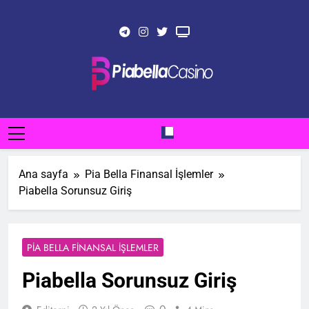
Skip
to
content
Pia Bella Casino
Ana sayfa
Pia Bella Finansal İşlemler
Piabella Sorunsuz Giriş
PIA BELLA FINANSAL İŞLEMLER
Piabella Sorunsuz Giriş