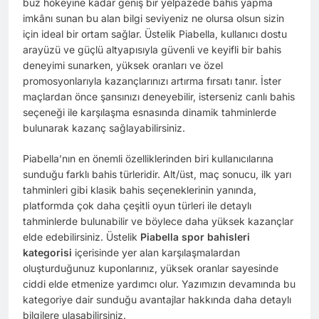
buz hokeyine kadar geniş bir yelpazede bahis yapma
imkânı sunan bu alan bilgi seviyeniz ne olursa olsun sizin
için ideal bir ortam sağlar. Üstelik Piabella, kullanıcı dostu
arayüzü ve güçlü altyapısıyla güvenli ve keyifli bir bahis
deneyimi sunarken, yüksek oranları ve özel
promosyonlarıyla kazançlarınızı artırma fırsatı tanır. İster
maçlardan önce şansınızı deneyebilir, isterseniz canlı bahis
seçeneği ile karşılaşma esnasında dinamik tahminlerde
bulunarak kazanç sağlayabilirsiniz.
Piabella’nın en önemli özelliklerinden biri kullanıcılarına
sunduğu farklı bahis türleridir. Alt/üst, maç sonucu, ilk yarı
tahminleri gibi klasik bahis seçeneklerinin yanında,
platformda çok daha çeşitli oyun türleri ile detaylı
tahminlerde bulunabilir ve böylece daha yüksek kazançlar
elde edebilirsiniz. Üstelik
Piabella spor bahisleri
kategorisi
içerisinde yer alan karşılaşmalardan
oluşturduğunuz kuponlarınız, yüksek oranlar sayesinde
ciddi elde etmenize yardımcı olur. Yazımızın devamında bu
kategoriye dair sunduğu avantajlar hakkında daha detaylı
bilgilere ulaşabilirsiniz.