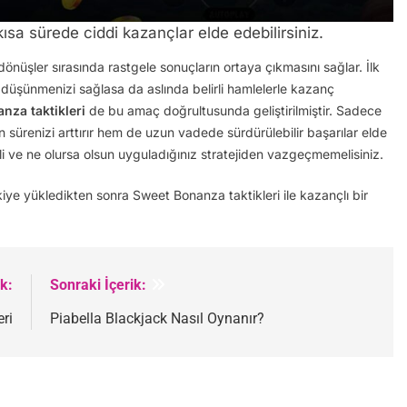
sa sürede ciddi kazançlar elde edebilirsiniz.
şler sırasında rastgele sonuçların ortaya çıkmasını sağlar. İlk
üşünmenizi sağlasa da aslında belirli hamlelerle kazanç
nza taktikleri
de
bu amaç doğrultusunda geliştirilmiştir. Sadece
ürenizi arttırır hem de uzun vadede sürdürülebilir başarılar elde
eli ve ne olursa olsun uyguladığınız stratejiden vazgeçmemelisiniz.
iye yükledikten sonra Sweet Bonanza taktikleri ile kazançlı bir
k:
Sonraki İçerik:
ri
Piabella Blackjack Nasıl Oynanır?