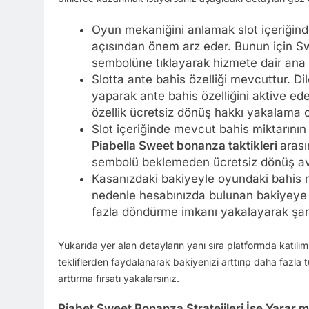
Oyun mekaniğini anlamak slot içeriğind
açısından önem arz eder. Bunun için 
sembolüne tıklayarak hizmete dair ana k
Slotta ante bahis özelliği mevcuttur. D
yaparak ante bahis özelliğini aktive ede
özellik ücretsiz dönüş hakkı yakalama ola
Slot içeriğinde mevcut bahis miktarının
Piabella Sweet bonanza taktikleri
arası
sembolü beklemeden ücretsiz dönüş ava
Kasanızdaki bakiyeyle oyundaki bahis mi
nedenle hesabınızda bulunan bakiyeye uy
fazla döndürme imkanı yakalayarak şansın
Yukarıda yer alan detayların yanı sıra platformda katılım 
tekliflerden faydalanarak bakiyenizi arttırıp daha fazla 
arttırma fırsatı yakalarsınız.
Piabet Sweet Bonanza Stratejileri İşe Yarar m