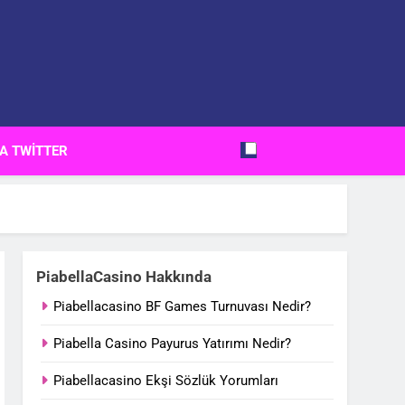
LA TWITTER
PiabellaCasino Hakkında
Piabellacasino BF Games Turnuvası Nedir?
Piabella Casino Payurus Yatırımı Nedir?
Piabellacasino Ekşi Sözlük Yorumları