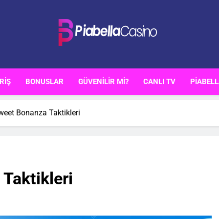
Pia Bella Casino
RIŞ
BONUSLAR
GÜVENILIR MI?
CANLI TV
PIABEL
weet Bonanza Taktikleri
Taktikleri