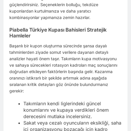
güçlendirirsiniz. Seçeneklerin bolluğu, tekdüze
kuponlardan kurtulmanıza ve daha yaratıcı
kombinasyonlar yapmanıza zemin hazırlar.
Piabella Türkiye Kupası Bahisleri Stratejik
Hamleler
Başarılı bir kupon oluşturma sürecinde şansa dayalı
tahminlerden ziyade somut verilere dayanan detaylı
analizler hayati önem taşır. Takımların kupa motivasyonu
ve sahaya sürecekleri rotasyon kadroları maç sonuçlarını
doğrudan etkileyen faktörlerin başında gelir. Kazanma
oranınızı istikrarlı bir şekilde artırmak adına aşağıda
sıralanan kritik detayları göz önünde bulundurmanız
gerekir:
Takımların kendi liglerindeki güncel
konumlarını ve kupaya verdikleri önem
derecesini mutlaka incelersiniz.
Sakat veya cezalı oyuncuların eksikliği, saha
içi organizasyonu bozacağı için kadro