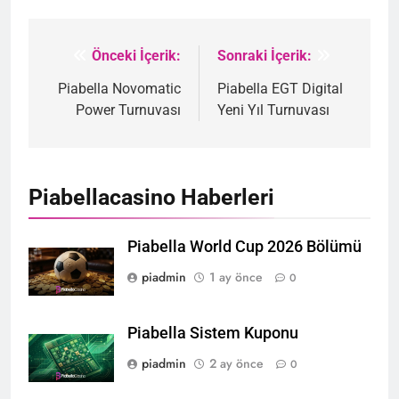
Yazı
Önceki İçerik:
Sonraki İçerik:
gezinmesi
Piabella Novomatic
Piabella EGT Digital
Power Turnuvası
Yeni Yıl Turnuvası
Piabellacasino Haberleri
Piabella World Cup 2026 Bölümü
piadmin
1 ay önce
0
Piabella Sistem Kuponu
piadmin
2 ay önce
0