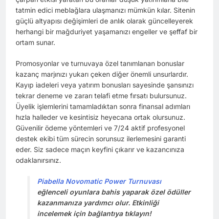
tatmin edici meblağlara ulaşmanızı mümkün kılar. Sitenin
güçlü altyapısı değişimleri de anlık olarak güncelleyerek
herhangi bir mağduriyet yaşamanızı engeller ve şeffaf bir
ortam sunar.
Promosyonlar ve turnuvaya özel tanımlanan bonuslar
kazanç marjınızı yukarı çeken diğer önemli unsurlardır.
Kayıp iadeleri veya yatırım bonusları sayesinde şansınızı
tekrar deneme ve zararı telafi etme fırsatı bulursunuz.
Üyelik işlemlerini tamamladıktan sonra finansal adımları
hızla halleder ve kesintisiz heyecana ortak olursunuz.
Güvenilir ödeme yöntemleri ve 7/24 aktif profesyonel
destek ekibi tüm sürecin sorunsuz ilerlemesini garanti
eder. Siz sadece maçın keyfini çıkarır ve kazancınıza
odaklanırsınız.
Piabella Novomatic Power Turnuvası
eğlenceli oyunlara bahis yaparak özel ödüller
kazanmanıza yardımcı olur. Etkinliği
incelemek için bağlantıya tıklayın!