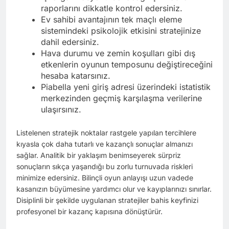
raporlarını dikkatle kontrol edersiniz.
Ev sahibi avantajının tek maçlı eleme
sistemindeki psikolojik etkisini stratejinize
dahil edersiniz.
Hava durumu ve zemin koşulları gibi dış
etkenlerin oyunun temposunu değiştireceğini
hesaba katarsınız.
Piabella yeni giriş adresi üzerindeki istatistik
merkezinden geçmiş karşılaşma verilerine
ulaşırsınız.
Listelenen stratejik noktalar rastgele yapılan tercihlere
kıyasla çok daha tutarlı ve kazançlı sonuçlar almanızı
sağlar. Analitik bir yaklaşım benimseyerek sürpriz
sonuçların sıkça yaşandığı bu zorlu turnuvada riskleri
minimize edersiniz. Bilinçli oyun anlayışı uzun vadede
kasanızın büyümesine yardımcı olur ve kayıplarınızı sınırlar.
Disiplinli bir şekilde uygulanan stratejiler bahis keyfinizi
profesyonel bir kazanç kapısına dönüştürür.