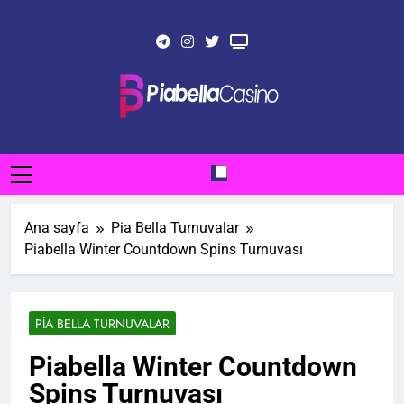
Skip
to
content
Pia Bella Casino
Ana sayfa
Pia Bella Turnuvalar
Piabella Winter Countdown Spins Turnuvası
PIA BELLA TURNUVALAR
Piabella Winter Countdown
Spins Turnuvası