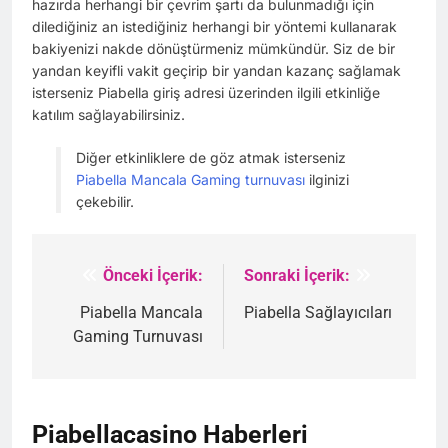
hazırda herhangi bir çevrim şartı da bulunmadığı için
dilediğiniz an istediğiniz herhangi bir yöntemi kullanarak
bakiyenizi nakde dönüştürmeniz mümkündür. Siz de bir
yandan keyifli vakit geçirip bir yandan kazanç sağlamak
isterseniz Piabella giriş adresi üzerinden ilgili etkinliğe
katılım sağlayabilirsiniz.
Diğer etkinliklere de göz atmak isterseniz
Piabella Mancala Gaming turnuvası
ilginizi
çekebilir.
Yazı
Önceki İçerik:
Sonraki İçerik:
gezinmesi
Piabella Mancala
Piabella Sağlayıcıları
Gaming Turnuvası
Piabellacasino Haberleri