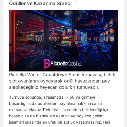
Ödüller ve Kazanma Süreci
Piabella Winter Countdown Spins turnuvası, belirli
slot oyunlarını oynayarak ödül havuzundan pay
alabileceğiniz heyecan dolu bir turnuvadır.
Turnuva sonunda, sıralamada ilk 50’ye girmeyi
başardığınızda ödüllerden pay alma hakkına sahip
olursunuz. Havuz Türk Lirası üzerinden belirlendiği için
hesabınıza da bu şekilde aktarılır ve böylece çekim
işlemleri sırasında en ufak bir zorluk yaşamazsınız. Hali