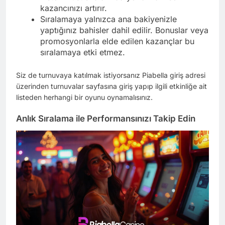
kazancınızı artırır.
Sıralamaya yalnızca ana bakiyenizle
yaptığınız bahisler dahil edilir. Bonuslar veya
promosyonlarla elde edilen kazançlar bu
sıralamaya etki etmez.
Siz de turnuvaya katılmak istiyorsanız Piabella giriş adresi
üzerinden turnuvalar sayfasına giriş yapıp ilgili etkinliğe ait
listeden herhangi bir oyunu oynamalısınız.
Anlık Sıralama ile Performansınızı Takip Edin