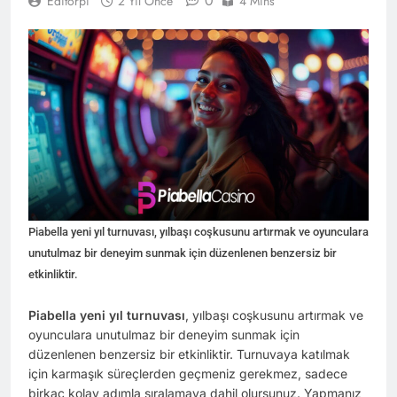
0
Editorpi
2 Yıl Önce
4 Mins
Piabella yeni yıl turnuvası, yılbaşı coşkusunu artırmak ve oyunculara
unutulmaz bir deneyim sunmak için düzenlenen benzersiz bir
etkinliktir.
Piabella yeni yıl turnuvası
, yılbaşı coşkusunu artırmak ve
oyunculara unutulmaz bir deneyim sunmak için
düzenlenen benzersiz bir etkinliktir. Turnuvaya katılmak
için karmaşık süreçlerden geçmeniz gerekmez, sadece
birkaç kolay adımla sıralamaya dahil olursunuz. Yapmanız