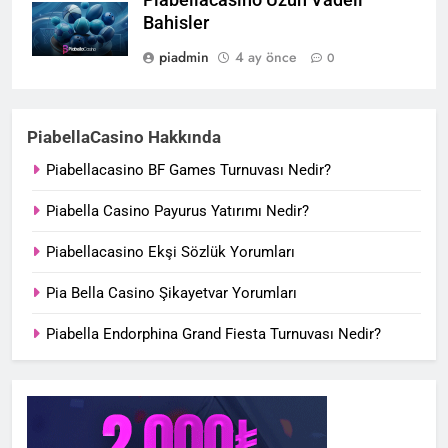
Piabellacasino Uzun Vadeli
Bahisler
piadmin
4 ay önce
0
PiabellaCasino Hakkında
Piabellacasino BF Games Turnuvası Nedir?
Piabella Casino Payurus Yatırımı Nedir?
Piabellacasino Ekşi Sözlük Yorumları
Pia Bella Casino Şikayetvar Yorumları
Piabella Endorphina Grand Fiesta Turnuvası Nedir?