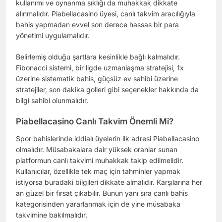
kullanımı ve oynanma sıklığı da muhakkak dikkate
alınmalıdır. Piabellacasino üyesi, canlı takvim aracılığıyla
bahis yapmadan evvel son derece hassas bir para
yönetimi uygulamalıdır.
Belirlemiş olduğu şartlara kesinlikle bağlı kalmalıdır.
Fibonacci sistemi, bir ligde uzmanlaşma stratejisi, 1x
üzerine sistematik bahis, güçsüz ev sahibi üzerine
stratejiler, son dakika golleri gibi seçenekler hakkında da
bilgi sahibi olunmalıdır.
Piabellacasino Canlı Takvim Önemli Mi?
Spor bahislerinde iddialı üyelerin ilk adresi Piabellacasino
olmalıdır. Müsabakalara dair yüksek oranlar sunan
platformun canlı takvimi muhakkak takip edilmelidir.
Kullanıcılar, özellikle tek maç için tahminler yapmak
istiyorsa buradaki bilgileri dikkate almalıdır. Karşılarına her
an güzel bir fırsat çıkabilir. Bunun yanı sıra canlı bahis
kategorisinden yararlanmak için de yine müsabaka
takvimine bakılmalıdır.