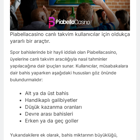
Piabellacasino canlı takvim kullanıcılar için oldukça
yararlı bir araçtır.
Spor bahislerinde bir hayli iddialı olan Piabellacasino,
üyelerine canlı takvim aracılığıyla nasıl tahminler
yapılacağına dair ipuçları sunar. Kullanıcılar, müsabakalara
dair bahis yaparken aşağıdaki hususları göz önünde
bulundurmalıdır:
Alt ya da üst bahis
Handikaplı galibiyetler
Düşük kazanma oranları
Devre arası bahisleri
Erken ya da geç goller
Yukarıdakilere ek olarak, bahis miktarının büyüklüğü,