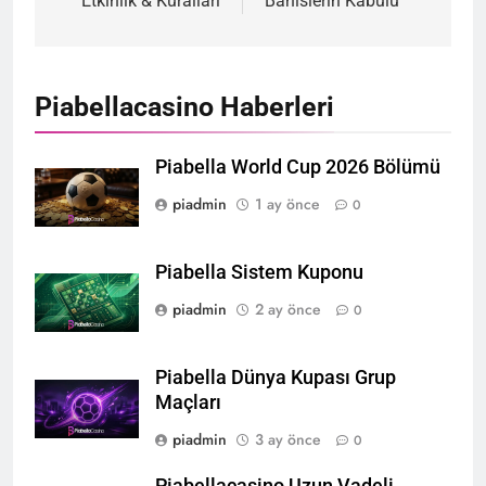
Etkinlik & Kuralları
Bahislerin Kabulü
Piabellacasino Haberleri
Piabella World Cup 2026 Bölümü
piadmin
1 ay önce
0
Piabella Sistem Kuponu
piadmin
2 ay önce
0
Piabella Dünya Kupası Grup
Maçları
piadmin
3 ay önce
0