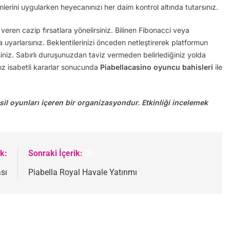
lerini uygularken heyecanınızı her daim kontrol altında tutarsınız.
veren cazip fırsatlara yönelirsiniz. Bilinen Fibonacci veya
ca uyarlarsınız. Beklentilerinizi önceden netleştirerek platformun
rirsiniz. Sabırlı duruşunuzdan taviz vermeden belirlediğiniz yolda
z isabetli kararlar sonucunda
Piabellacasino oyuncu bahisleri
ile
il oyunları içeren bir organizasyondur. Etkinliği incelemek
k:
Sonraki İçerik:
sı
Piabella Royal Havale Yatırımı