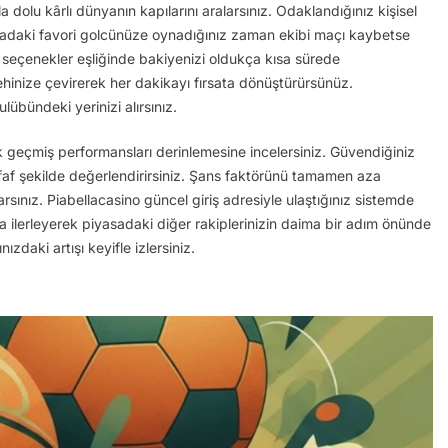
rla dolu kârlı dünyanın kapılarını aralarsınız. Odaklandığınız kişisel
hadaki favori golcünüze oynadığınız zaman ekibi maçı kaybetse
l seçenekler eşliğinde bakiyenizi oldukça kısa sürede
ehinize çevirerek her dakikayı fırsata dönüştürürsünüz.
bündeki yerinizi alırsınız.
rak geçmiş performansları derinlemesine incelersiniz. Güvendiğiniz
ffaf şekilde değerlendirirsiniz. Şans faktörünü tamamen aza
rsınız. Piabellacasino güncel giriş adresiyle ulaştığınız sistemde
nda ilerleyerek piyasadaki diğer rakiplerinizin daima bir adım önünde
ızdaki artışı keyifle izlersiniz.