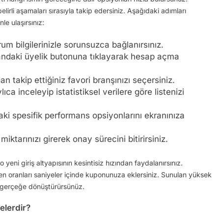
lirli aşamaları sırasıyla takip edersiniz. Aşağıdaki adımları
e ulaşırsınız:
um bilgilerinizle sorunsuzca bağlanırsınız.
ndaki üyelik butonuna tıklayarak hesap açma
 takip ettiğiniz favori branşınızı seçersiniz.
ca inceleyip istatistiksel verilere göre listenizi
aki spesifik performans opsiyonlarını ekranınıza
miktarınızı girerek onay sürecini bitirirsiniz.
 yeni giriş altyapısının kesintisiz hızından faydalanırsınız.
en oranları saniyeler içinde kuponunuza eklersiniz. Sunulan yüksek
zi gerçeğe dönüştürürsünüz.
elerdir?