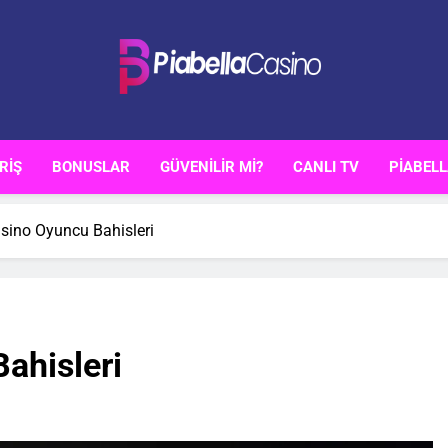
Pia Bella Casino
RIŞ
BONUSLAR
GÜVENILIR MI?
CANLI TV
PIABEL
asino Oyuncu Bahisleri
ahisleri