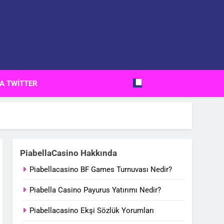
LA TWITTER
PiabellaCasino Hakkında
Piabellacasino BF Games Turnuvası Nedir?
Piabella Casino Payurus Yatırımı Nedir?
Piabellacasino Ekşi Sözlük Yorumları