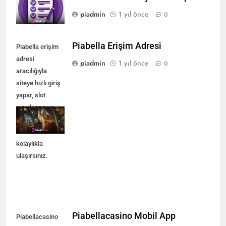
piadmin
1 yıl önce
0
Piabella Erişim Adresi
Piabella erişim
adresi
piadmin
1 yıl önce
0
aracılığıyla
siteye hızlı giriş
yapar, slot
oyunlarına ve
spor
müsabakalarına
kolaylıkla
ulaşırsınız.
Piabellacasino Mobil App
Piabellacasino