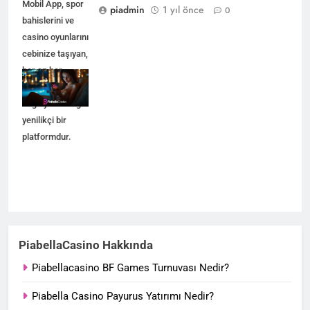
Mobil App, spor
piadmin
1 yıl önce
0
bahislerini ve
casino oyunlarını
cebinize taşıyan,
her an her
yerden erişim
sağlayabileceğiniz
yenilikçi bir
platformdur.
PiabellaCasino Hakkında
Piabellacasino BF Games Turnuvası Nedir?
Piabella Casino Payurus Yatırımı Nedir?