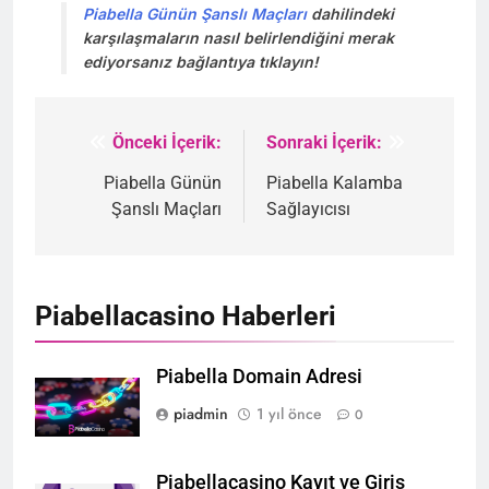
Piabella Günün Şanslı Maçları
dahilindeki
karşılaşmaların nasıl belirlendiğini merak
ediyorsanız bağlantıya tıklayın!
Yazı
Önceki İçerik:
Sonraki İçerik:
gezinmesi
Piabella Günün
Piabella Kalamba
Şanslı Maçları
Sağlayıcısı
Piabellacasino Haberleri
Piabella Domain Adresi
piadmin
1 yıl önce
0
Piabellacasino Kayıt ve Giriş