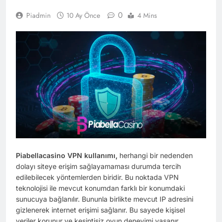
0
Piadmin
10 Ay Önce
4 Mins
Piabellacasino VPN kullanımı,
herhangi bir nedenden
dolayı siteye erişim sağlayamaması durumda tercih
edilebilecek yöntemlerden biridir. Bu noktada VPN
teknolojisi ile mevcut konumdan farklı bir konumdaki
sunucuya bağlanılır. Bununla birlikte mevcut IP adresini
gizlenerek internet erişimi sağlanır. Bu sayede kişisel
veriler korunur ve kesintisiz oyun deneyimi yaşanır.