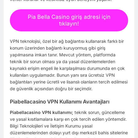
Pia Bella Casino giriş adresi için
tıklayın!
VPN teknolojisi, özel bir ağ bağlantısı kullanarak farklı bir
konum üzerinden bağlantı kuruyormuş gibi giriş
yapılmasına imkan tanır. Mevcut yöntem, platformda
teknik bir sorun olması ya da yasal düzenlemelerden
kaynaklı erişim engeli ile karşılaşılması durumunda en çok
kullanılan uygulamadır. Bunun yanı sıra ücretsiz VPN
bağlantıları yerine ücretli ve lisanslı olanların tercih edilmesi
de güvenlik açısından doğru bir seçimdir.
Piabellacasino VPN Kullanımı Avantajları
Piabellacasino VPN kullanımı;
teknik sorun, güncelleme
ve yasal kısıtlamalara karşı en çok tercih edilen yöntemdir.
Bilgi Teknolojileri ve İletişim Kurumu yasal
düzenlemelerinden dolayı yurt dışı merkezli bahis sitelerine