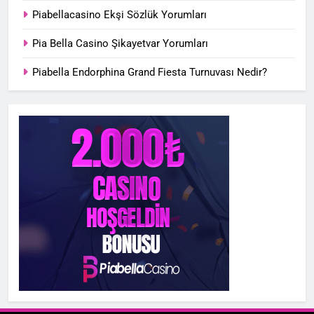
Piabellacasino Ekşi Sözlük Yorumları
Pia Bella Casino Şikayetvar Yorumları
Piabella Endorphina Grand Fiesta Turnuvası Nedir?