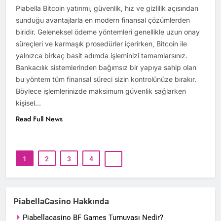
Piabella Bitcoin yatırımı, güvenlik, hız ve gizlilik açısından
sunduğu avantajlarla en modern finansal çözümlerden
biridir. Geleneksel ödeme yöntemleri genellikle uzun onay
süreçleri ve karmaşık prosedürler içerirken, Bitcoin ile
yalnızca birkaç basit adımda işleminizi tamamlarsınız.
Bankacılık sistemlerinden bağımsız bir yapıya sahip olan
bu yöntem tüm finansal süreci sizin kontrolünüze bırakır.
Böylece işlemlerinizde maksimum güvenlik sağlarken
kişisel…
Read Full News
1
2
3
4
PiabellaCasino Hakkında
Piabellacasino BF Games Turnuvası Nedir?