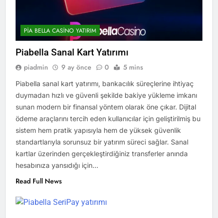
PIA BELLA CASINO YATIRIM
Piabella Sanal Kart Yatırımı
piadmin
9 ay önce
0
5 mins
Piabella sanal kart yatırımı, bankacılık süreçlerine ihtiyaç
duymadan hızlı ve güvenli şekilde bakiye yükleme imkanı
sunan modern bir finansal yöntem olarak öne çıkar. Dijital
ödeme araçlarını tercih eden kullanıcılar için geliştirilmiş bu
sistem hem pratik yapısıyla hem de yüksek güvenlik
standartlarıyla sorunsuz bir yatırım süreci sağlar. Sanal
kartlar üzerinden gerçekleştirdiğiniz transferler anında
hesabınıza yansıdığı için…
Read Full News