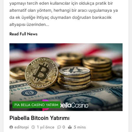
yapmayı tercih eden kullanıcılar için oldukça pratik bir
alternatif olan yöntem, herhangi bir aracı uygulamaya ya
da ek üyeliğe ihtiyaç duymadan doğrudan bankacılık
altyapısı üzerinden…
Read Full News
PIA BELLA CASINO YATIRIM
Piabella Bitcoin Yatırımı
editorpi
1 yıl önce
0
5 mins