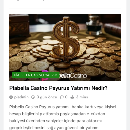
PIA BELLA CASINO YATIRIM
Piabella Casino Payurus Yatırımı Nedir?
piadmin
3 gün önce
0
3 mins
Piabella Casino Payurus yatırımı, banka kartı veya kişisel
hesap bilgilerini platformla paylaşmadan e-cüzdan
bakiyesi üzerinden saniyeler içinde para aktarımı
gerçekleştirilmesini sağlayan güvenli bir yatırım