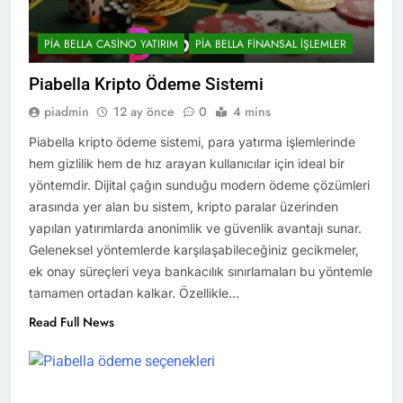
PIA BELLA CASINO YATIRIM
PIA BELLA FINANSAL İŞLEMLER
Piabella Kripto Ödeme Sistemi
piadmin
12 ay önce
0
4 mins
Piabella kripto ödeme sistemi, para yatırma işlemlerinde
hem gizlilik hem de hız arayan kullanıcılar için ideal bir
yöntemdir. Dijital çağın sunduğu modern ödeme çözümleri
arasında yer alan bu sistem, kripto paralar üzerinden
yapılan yatırımlarda anonimlik ve güvenlik avantajı sunar.
Geleneksel yöntemlerde karşılaşabileceğiniz gecikmeler,
ek onay süreçleri veya bankacılık sınırlamaları bu yöntemle
tamamen ortadan kalkar. Özellikle…
Read Full News