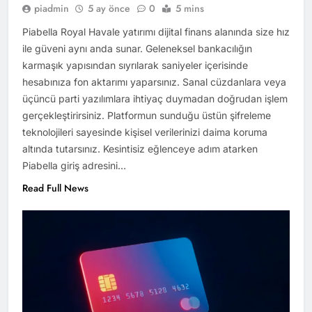
piadmin
5 ay önce
0
5 mins
Piabella Royal Havale yatırımı dijital finans alanında size hız
ile güveni aynı anda sunar. Geleneksel bankacılığın
karmaşık yapısından sıyrılarak saniyeler içerisinde
hesabınıza fon aktarımı yaparsınız. Sanal cüzdanlara veya
üçüncü parti yazılımlara ihtiyaç duymadan doğrudan işlem
gerçekleştirirsiniz. Platformun sunduğu üstün şifreleme
teknolojileri sayesinde kişisel verilerinizi daima koruma
altında tutarsınız. Kesintisiz eğlenceye adım atarken
Piabella giriş adresini…
Read Full News