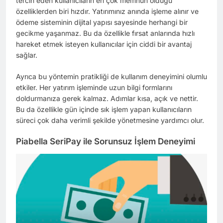
tercih eden kullanıcıların en çok memnun olduğu
özelliklerden biri hızdır. Yatırımınız anında işleme alınır ve
ödeme sisteminin dijital yapısı sayesinde herhangi bir
gecikme yaşanmaz. Bu da özellikle fırsat anlarında hızlı
hareket etmek isteyen kullanıcılar için ciddi bir avantaj
sağlar.
Ayrıca bu yöntemin pratikliği de kullanım deneyimini olumlu
etkiler. Her yatırım işleminde uzun bilgi formlarını
doldurmanıza gerek kalmaz. Adımlar kısa, açık ve nettir.
Bu da özellikle gün içinde sık işlem yapan kullanıcıların
süreci çok daha verimli şekilde yönetmesine yardımcı olur.
Piabella SeriPay ile Sorunsuz İşlem Deneyimi