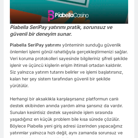
Piabella SeriPay yatırımı pratik, sorunsuz ve
güvenli bir deneyim sunar.
Piabella SeriPay yatırımı
yönteminin sunduğu güvenlik
önlemleri işlemi gönül rahatlığıyla gerçekleştirmenizi sağlar.
Veri koruma protokolleri sayesinde bilgileriniz şifreli şekilde
işlenir ve üçüncü kişilerin erişim ihtimali ortadan kaldırılır.
Siz yalnızca yatırım tutarını belirler ve işlemi başlatırsınız,
kalan her şey sistem tarafından güvenli bir şekilde
yürütülür.
Herhangi bir aksaklıkla karşılaşırsanız platformun canlı
destek ekibinden anında yardım alma şansınız da vardır.
Sunulan kesintisiz destek sayesinde işlem sırasında
yaşadığınız en küçük problem bile kısa sürede çözülür.
Böylece Piabella yeni giriş adresi üzerinden yapacağınız
yatırımlar yalnızca hızlı değil, aynı zamanda sorunsuz ve