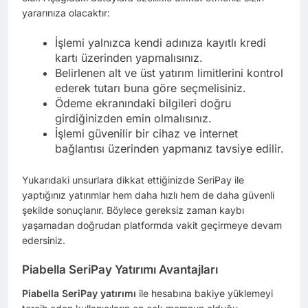
yararınıza olacaktır:
İşlemi yalnızca kendi adınıza kayıtlı kredi
kartı üzerinden yapmalısınız.
Belirlenen alt ve üst yatırım limitlerini kontrol
ederek tutarı buna göre seçmelisiniz.
Ödeme ekranındaki bilgileri doğru
girdiğinizden emin olmalısınız.
İşlemi güvenilir bir cihaz ve internet
bağlantısı üzerinden yapmanız tavsiye edilir.
Yukarıdaki unsurlara dikkat ettiğinizde SeriPay ile
yaptığınız yatırımlar hem daha hızlı hem de daha güvenli
şekilde sonuçlanır. Böylece gereksiz zaman kaybı
yaşamadan doğrudan platformda vakit geçirmeye devam
edersiniz.
Piabella SeriPay Yatırımı Avantajları
Piabella SeriPay yatırımı
ile hesabına bakiye yüklemeyi