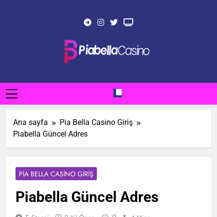
Skip
to
content
Pia Bella Casino
Ana sayfa
Pia Bella Casino Giriş
Piabella Güncel Adres
PIA BELLA CASINO GIRIŞ
Piabella Güncel Adres