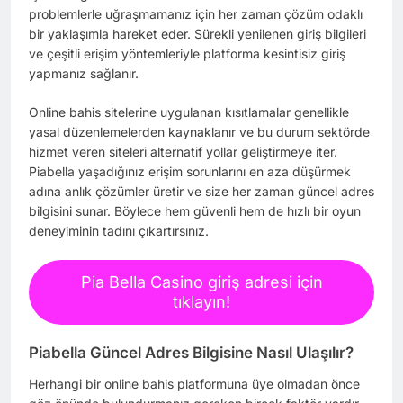
problemlerle uğraşmamanız için her zaman çözüm odaklı
bir yaklaşımla hareket eder. Sürekli yenilenen giriş bilgileri
ve çeşitli erişim yöntemleriyle platforma kesintisiz giriş
yapmanız sağlanır.
Online bahis sitelerine uygulanan kısıtlamalar genellikle
yasal düzenlemelerden kaynaklanır ve bu durum sektörde
hizmet veren siteleri alternatif yollar geliştirmeye iter.
Piabella yaşadığınız erişim sorunlarını en aza düşürmek
adına anlık çözümler üretir ve size her zaman güncel adres
bilgisini sunar. Böylece hem güvenli hem de hızlı bir oyun
deneyiminin tadını çıkartırsınız.
Pia Bella Casino giriş adresi için
tıklayın!
Piabella Güncel Adres Bilgisine Nasıl Ulaşılır?
Herhangi bir online bahis platformuna üye olmadan önce