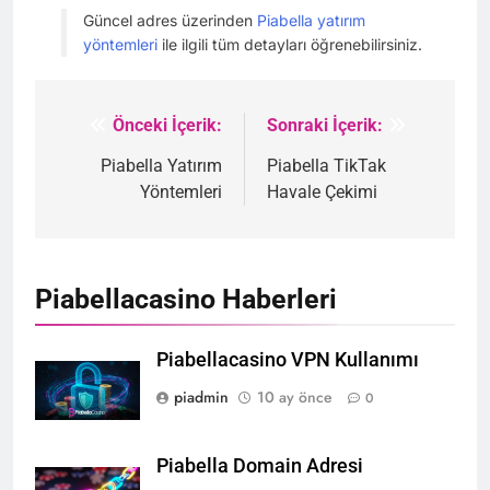
Güncel adres üzerinden
Piabella yatırım
yöntemleri
ile ilgili tüm detayları öğrenebilirsiniz.
Yazı
Önceki İçerik:
Sonraki İçerik:
gezinmesi
Piabella Yatırım
Piabella TikTak
Yöntemleri
Havale Çekimi
Piabellacasino Haberleri
Piabellacasino VPN Kullanımı
piadmin
10 ay önce
0
Piabella Domain Adresi