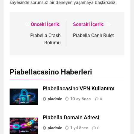
sayesinde sorunsuz bir deneyim yaşamaya başlarsınız.
Yazı
Önceki İçerik:
Sonraki İçerik:
gezinmesi
Piabella Crash
Piabella Canlı Rulet
Bölümü
Piabellacasino Haberleri
Piabellacasino VPN Kullanımı
piadmin
10 ay önce
0
Piabella Domain Adresi
piadmin
1 yıl önce
0