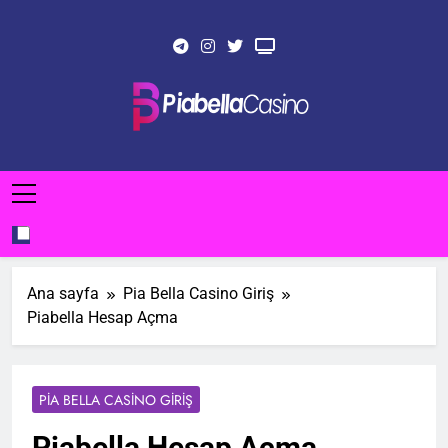
Skip
to
content
Pia Bella Casino
Ana sayfa
Pia Bella Casino Giriş
Piabella Hesap Açma
PIA BELLA CASINO GIRIŞ
Piabella Hesap Açma