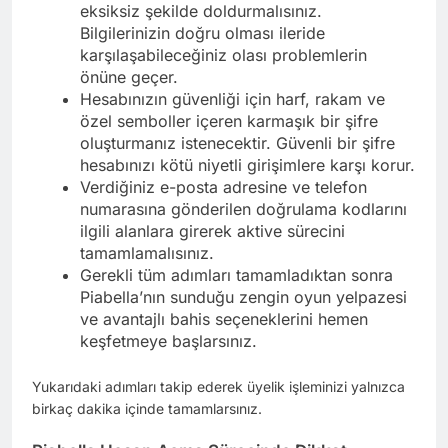
eksiksiz şekilde doldurmalısınız.
Bilgilerinizin doğru olması ileride
karşılaşabileceğiniz olası problemlerin
önüne geçer.
Hesabınızın güvenliği için harf, rakam ve
özel semboller içeren karmaşık bir şifre
oluşturmanız istenecektir. Güvenli bir şifre
hesabınızı kötü niyetli girişimlere karşı korur.
Verdiğiniz e-posta adresine ve telefon
numarasına gönderilen doğrulama kodlarını
ilgili alanlara girerek aktive sürecini
tamamlamalısınız.
Gerekli tüm adımları tamamladıktan sonra
Piabella’nın sunduğu zengin oyun yelpazesi
ve avantajlı bahis seçeneklerini hemen
keşfetmeye başlarsınız.
Yukarıdaki adımları takip ederek üyelik işleminizi yalnızca
birkaç dakika içinde tamamlarsınız.