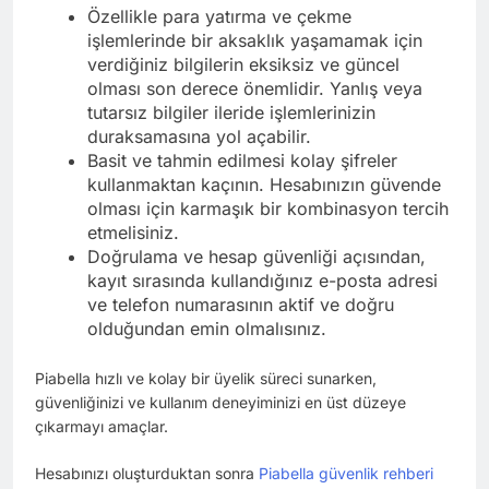
Özellikle para yatırma ve çekme
işlemlerinde bir aksaklık yaşamamak için
verdiğiniz bilgilerin eksiksiz ve güncel
olması son derece önemlidir. Yanlış veya
tutarsız bilgiler ileride işlemlerinizin
duraksamasına yol açabilir.
Basit ve tahmin edilmesi kolay şifreler
kullanmaktan kaçının. Hesabınızın güvende
olması için karmaşık bir kombinasyon tercih
etmelisiniz.
Doğrulama ve hesap güvenliği açısından,
kayıt sırasında kullandığınız e-posta adresi
ve telefon numarasının aktif ve doğru
olduğundan emin olmalısınız.
Piabella hızlı ve kolay bir üyelik süreci sunarken,
güvenliğinizi ve kullanım deneyiminizi en üst düzeye
çıkarmayı amaçlar.
Hesabınızı oluşturduktan sonra
Piabella güvenlik rehberi