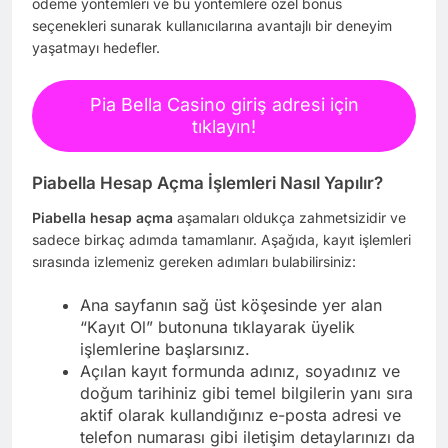
ödeme yöntemleri ve bu yöntemlere özel bonus
seçenekleri sunarak kullanıcılarına avantajlı bir deneyim
yaşatmayı hedefler.
Pia Bella Casino giriş adresi için
tıklayın!
Piabella Hesap Açma İşlemleri Nasıl Yapılır?
Piabella hesap açma
aşamaları oldukça zahmetsizidir ve
sadece birkaç adımda tamamlanır. Aşağıda, kayıt işlemleri
sırasında izlemeniz gereken adımları bulabilirsiniz:
Ana sayfanın sağ üst köşesinde yer alan
“Kayıt Ol” butonuna tıklayarak üyelik
işlemlerine başlarsınız.
Açılan kayıt formunda adınız, soyadınız ve
doğum tarihiniz gibi temel bilgilerin yanı sıra
aktif olarak kullandığınız e-posta adresi ve
telefon numarası gibi iletişim detaylarınızı da