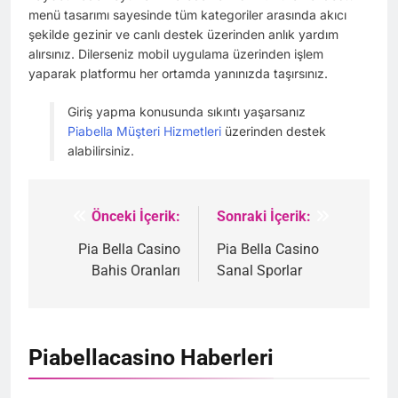
menü tasarımı sayesinde tüm kategoriler arasında akıcı
şekilde gezinir ve canlı destek üzerinden anlık yardım
alırsınız. Dilerseniz mobil uygulama üzerinden işlem
yaparak platformu her ortamda yanınızda taşırsınız.
Giriş yapma konusunda sıkıntı yaşarsanız
Piabella Müşteri Hizmetleri
üzerinden destek
alabilirsiniz.
Yazı
Önceki İçerik:
Sonraki İçerik:
gezinmesi
Pia Bella Casino
Pia Bella Casino
Bahis Oranları
Sanal Sporlar
Piabellacasino Haberleri