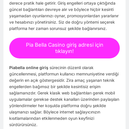
derece pratik hale getirir. Giriş engelleri ortaya çıktığında
güncel bağlantıları devreye alır ve böylece hiçbir kesinti
yaşamadan oyunlarınızı oynar, promosyonlardan yararlanır
ve hesabınızı yönetirsiniz. Siz de doğru yöntemi seçerek
platforma her zaman sorunsuz şekilde bağlanırsınız.
Pia Bella Casino giriş adresi için
tıklayın!
Piabella online giriş
sürecinin düzenli olarak
güncellenmesi, platformun kullanıcı memnuniyetine verdiği
değerin en açık göstergesidir. Zira amaç yaşanan teknik
engellerden bağımsız bir şekilde kesintisiz erişim
sağlamanızdır. Gerek klasik web bağlantıları gerek mobil
uygulamalar gerekse destek kanalları üzerinden paylaşılan
yönlendirmeler her koşulda platforma doğru şekilde
ulaşmanızı sağlar. Böylece internet sağlayıcınızın
kısıtlamalarından etkilenmeden oyun keyfinizi
sürdürürsünüz.