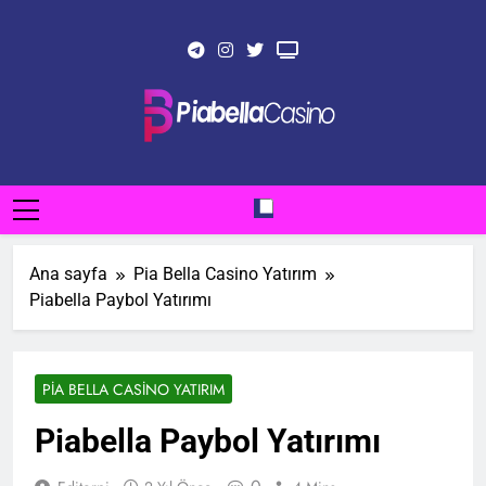
Skip
to
content
Pia Bella Casino
Ana sayfa
Pia Bella Casino Yatırım
Piabella Paybol Yatırımı
PIA BELLA CASINO YATIRIM
Piabella Paybol Yatırımı