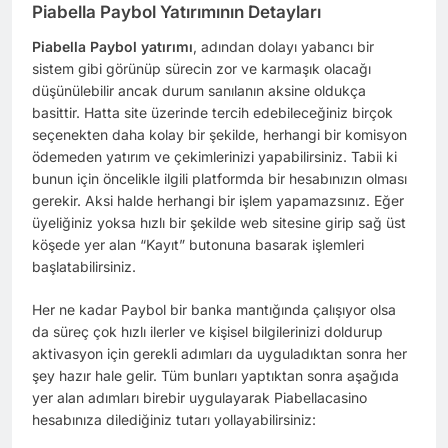
Piabella Paybol Yatırımının Detayları
Piabella Paybol yatırımı
, adından dolayı yabancı bir
sistem gibi görünüp sürecin zor ve karmaşık olacağı
düşünülebilir ancak durum sanılanın aksine oldukça
basittir. Hatta site üzerinde tercih edebileceğiniz birçok
seçenekten daha kolay bir şekilde, herhangi bir komisyon
ödemeden yatırım ve çekimlerinizi yapabilirsiniz. Tabii ki
bunun için öncelikle ilgili platformda bir hesabınızın olması
gerekir. Aksi halde herhangi bir işlem yapamazsınız. Eğer
üyeliğiniz yoksa hızlı bir şekilde web sitesine girip sağ üst
köşede yer alan “Kayıt” butonuna basarak işlemleri
başlatabilirsiniz.
Her ne kadar Paybol bir banka mantığında çalışıyor olsa
da süreç çok hızlı ilerler ve kişisel bilgilerinizi doldurup
aktivasyon için gerekli adımları da uyguladıktan sonra her
şey hazır hale gelir. Tüm bunları yaptıktan sonra aşağıda
yer alan adımları birebir uygulayarak Piabellacasino
hesabınıza dilediğiniz tutarı yollayabilirsiniz: