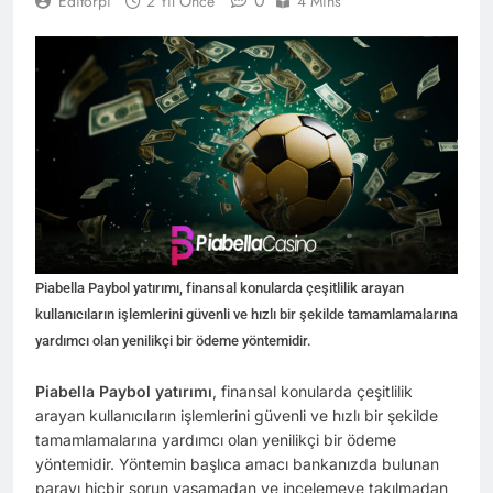
0
Editorpi
2 Yıl Önce
4 Mins
Piabella Paybol yatırımı, finansal konularda çeşitlilik arayan
kullanıcıların işlemlerini güvenli ve hızlı bir şekilde tamamlamalarına
yardımcı olan yenilikçi bir ödeme yöntemidir.
Piabella Paybol yatırımı
, finansal konularda çeşitlilik
arayan kullanıcıların işlemlerini güvenli ve hızlı bir şekilde
tamamlamalarına yardımcı olan yenilikçi bir ödeme
yöntemidir. Yöntemin başlıca amacı bankanızda bulunan
parayı hiçbir sorun yaşamadan ve incelemeye takılmadan