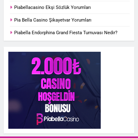
Piabellacasino Ekşi Sözlük Yorumları
Pia Bella Casino Şikayetvar Yorumları
Piabella Endorphina Grand Fiesta Turnuvası Nedir?