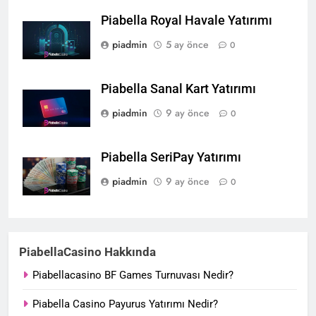
Piabella Royal Havale Yatırımı
piadmin
5 ay önce
0
Piabella Sanal Kart Yatırımı
piadmin
9 ay önce
0
Piabella SeriPay Yatırımı
piadmin
9 ay önce
0
PiabellaCasino Hakkında
Piabellacasino BF Games Turnuvası Nedir?
Piabella Casino Payurus Yatırımı Nedir?